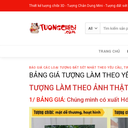
Skip
Thiết kế tượng chibi 3D - Tượng Chân Dung Mini - Tượng đất sét
to
content
Tìm
kiếm:
TRANG CHỦ
BÁO GIÁ CÁC LOẠI TƯỢNG ĐẤT SÉT NHẬT THEO YÊU CẦU
,
TI
BẢNG GIÁ TƯỢNG LÀM THEO Y
TƯỢNG LÀM THEO ẢNH THẬ
1/ BẢNG GIÁ:
Chúng mình có xuất H