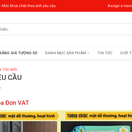
Assign a men
 - Móc khoá chibi theo ảnh yêu cầu
BẢNG GIÁ TƯỢNG 3D
DANH MỤC SẢN PHẨM
TIN TỨC
GIỚI 
N TỨC MỚI
ÊU CẦU
T
óa Đơn VAT