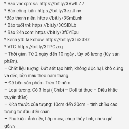
* Báo vnexpress: https://bit.ly/3VwlLZ7
* Báo công luận: https://bit.ly/3ezJhnv
*Báo thanh niên: https://bit.ly/3SmEunh
* Báo tuổi trẻ: https://bit.ly/3CSlDLb
* Báo 24h.com: https://bit.ly/3f0YEpu
* kênh ytb talkshow: https://bit.ly/3Tn33Sz
* VTC: https://bit.ly/3TPCzcg
– Thời gian: Từ 2 ngày đến 10 ngày , tùy số lượng (tùy sản
phẩm).
– Chất liệu tượng: Đất sét tạo hình, không độc hại, khô cứng
và dẻo, bền màu theo năm tháng.
– Độ bền sản phẩm: Trên 10 năm.
– Loại tượng: Có 3 loại ( Chibi – Doll tả thực – Điêu khắc
truyền thần).
– Kích thước của tượng: 10cm đến 20cm – tính chiều cao
tượng từ đầu đến chân.
– Phụ kiện: Ảnh nền, hộp mica, chụp thủy tinh, nhựa giả
gỗ,v.v