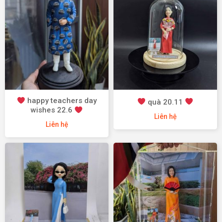
happy teachers day
quà 20.11
wishes 22.6
Liên hệ
Liên hệ