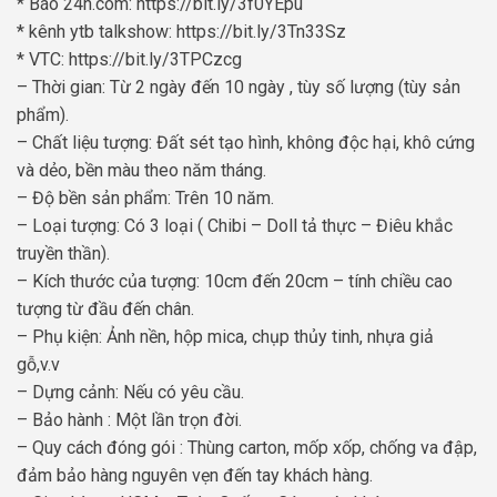
* Báo 24h.com: https://bit.ly/3f0YEpu
* kênh ytb talkshow: https://bit.ly/3Tn33Sz
* VTC: https://bit.ly/3TPCzcg
– Thời gian: Từ 2 ngày đến 10 ngày , tùy số lượng (tùy sản
phẩm).
– Chất liệu tượng: Đất sét tạo hình, không độc hại, khô cứng
và dẻo, bền màu theo năm tháng.
– Độ bền sản phẩm: Trên 10 năm.
– Loại tượng: Có 3 loại ( Chibi – Doll tả thực – Điêu khắc
truyền thần).
– Kích thước của tượng: 10cm đến 20cm – tính chiều cao
tượng từ đầu đến chân.
– Phụ kiện: Ảnh nền, hộp mica, chụp thủy tinh, nhựa giả
gỗ,v.v
– Dựng cảnh: Nếu có yêu cầu.
– Bảo hành : Một lần trọn đời.
– Quy cách đóng gói : Thùng carton, mốp xốp, chống va đập,
đảm bảo hàng nguyên vẹn đến tay khách hàng.