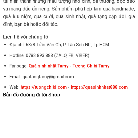
tái hiện thành những mẫu tượng nhỏ xinh, dễ thương, độc đáo
và mang dấu ấn riêng. Sản phẩm phù hợp làm quà handmade,
quà lưu niệm, quà cưới, quà sinh nhật, quà tặng cặp đôi, gia
đình, bạn bè hoặc đối tác.
Liên hệ với chúng tôi
Địa chỉ: 63/8 Trần Văn Ơn, P. Tân Sơn Nhì, Tp.HCM
Hotline: 0783 893 888 (ZALO, FB, VIBER)
Fanpage:
Quà sinh nhật Tamy
-
Tượng Chibi Tamy
Email: quatangtamy@gmail.com
Web:
https://tuongchibi.com
-
https://quasinhnhat888.com
Bản đồ đường đi tới Shop