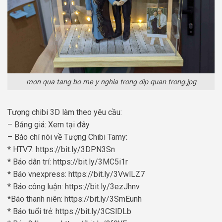
mon qua tang bo me y nghia trong dip quan trong.jpg
Tượng chibi 3D làm theo yêu cầu:
– Bảng giá: Xem tại đây
– Báo chí nói về Tượng Chibi Tamy:
* HTV7: https://bit.ly/3DPN3Sn
* Báo dân trí: https://bit.ly/3MC5i1r
* Báo vnexpress: https://bit.ly/3VwlLZ7
* Báo công luận: https://bit.ly/3ezJhnv
*Báo thanh niên: https://bit.ly/3SmEunh
* Báo tuổi trẻ: https://bit.ly/3CSlDLb