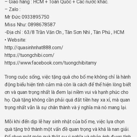
– Giao hàng : HCM + Toàn Quốc + Các nước khác.
– Zalo :
Mr Đức 0933895750
Miss Như: 0898678587
-Địa chỉ : 63/8 Trần Văn Ơn , Tân Sơn Nhì , Tân Phú , HCM
• Website:
http://quasinhnhat888.com/
https://tuongchibi.com/
https://www.facebook.com/tuongchibitamy
Trong cuộc sống, việc tặng quà cho bố mẹ không chỉ là hành
động biểu hiện tình cảm mà còn là cách để thể hiện lòng biết
ơn và quan trọng nhất là đem lại niềm vui và hạnh phúc cho
họ. Quà tặng không cần phải quá đắt tiền hay xa xỉ, mà quan
trọng nhất vẫn là sự chân thành và ý nghĩa mà nó mang lại.
Mỗi khi đến dịp lễ hay sinh nhật của bố mẹ, việc lựa chọn
quà tặng trở thành một vấn đề quan trọng và khá là nan giải.
Để chọn một món quà thật sự ý nghĩa và phản ánh được tình