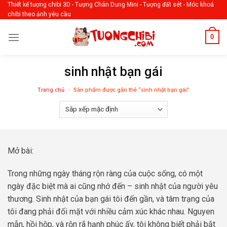
Skip
Thiết kế tượng chibi 3D - Tượng Chân Dung Mini - Tượng đất sét - Móc khoá
chibi theo ảnh yêu cầu
to
content
0
sinh nhật bạn gái
Trang chủ
/
Sản phẩm được gắn thẻ “sinh nhật bạn gái”
Mở bài:
Trong những ngày tháng rộn ràng của cuộc sống, có một
ngày đặc biệt mà ai cũng nhớ đến – sinh nhật của người yêu
thương. Sinh nhật của bạn gái tôi đến gần, và tâm trạng của
tôi đang phải đối mặt với nhiều cảm xúc khác nhau. Nguyen
mẫn, hồi hộp, và rộn rã hạnh phúc ấy, tôi không biết phải bắt