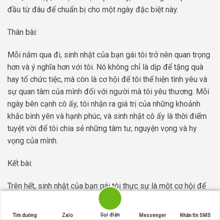
đầu từ đâu để chuẩn bị cho một ngày đặc biệt này.
Thân bài:
Mỗi năm qua đi, sinh nhật của bạn gái tôi trở nên quan trọng
hơn và ý nghĩa hơn với tôi. Nó không chỉ là dịp để tặng quà
hay tổ chức tiệc, mà còn là cơ hội để tôi thể hiện tình yêu và
sự quan tâm của mình đối với người mà tôi yêu thương. Mỗi
ngày bên cạnh cô ấy, tôi nhận ra giá trị của những khoảnh
khắc bình yên và hạnh phúc, và sinh nhật cô ấy là thời điểm
tuyệt vời để tôi chia sẻ những tâm tư, nguyện vọng và hy
vọng của mình.
Kết bài:
Trên hết, sinh nhật của bạn gái tôi thực sự là một cơ hội để
tôi thể hiện tình cảm của mình và tôn trọng cô ấy. Không chỉ
để tặng quà hay tổ chức tiệc, mà còn để tôi nắm lấy đôi tay
Gọi điện
Tìm đường
Zalo
Messenger
Nhắn tin SMS