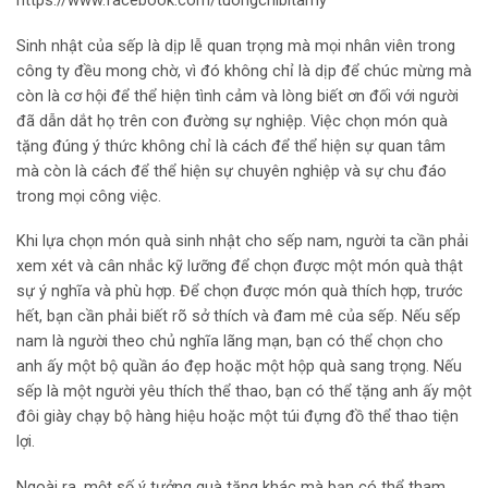
https://www.facebook.com/tuongchibitamy
Sinh nhật của sếp là dịp lễ quan trọng mà mọi nhân viên trong
công ty đều mong chờ, vì đó không chỉ là dịp để chúc mừng mà
còn là cơ hội để thể hiện tình cảm và lòng biết ơn đối với người
đã dẫn dắt họ trên con đường sự nghiệp. Việc chọn món quà
tặng đúng ý thức không chỉ là cách để thể hiện sự quan tâm
mà còn là cách để thể hiện sự chuyên nghiệp và sự chu đáo
trong mọi công việc.
Khi lựa chọn món quà sinh nhật cho sếp nam, người ta cần phải
xem xét và cân nhắc kỹ lưỡng để chọn được một món quà thật
sự ý nghĩa và phù hợp. Để chọn được món quà thích hợp, trước
hết, bạn cần phải biết rõ sở thích và đam mê của sếp. Nếu sếp
nam là người theo chủ nghĩa lãng mạn, bạn có thể chọn cho
anh ấy một bộ quần áo đẹp hoặc một hộp quà sang trọng. Nếu
sếp là một người yêu thích thể thao, bạn có thể tặng anh ấy một
đôi giày chạy bộ hàng hiệu hoặc một túi đựng đồ thể thao tiện
lợi.
Ngoài ra, một số ý tưởng quà tặng khác mà bạn có thể tham