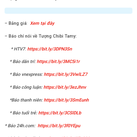
–
Bảng giá
:
Xem tại đây
–
Báo chí nói về Tượng Chibi Tamy:
*
HTV7
:
https://bit.ly/3DPN3Sn
* Báo dân trí:
https://bit.ly/3MC5i1r
* Báo vnexpress:
https://bit.ly/3VwlLZ7
* Báo công luận:
https://bit.ly/3ezJhnv
*Báo thanh niên:
https://bit.ly/3SmEunh
* Báo tuổi trẻ:
https://bit.ly/3CSlDLb
* Báo 24h.com
:
https://bit.ly/3f0YEpu