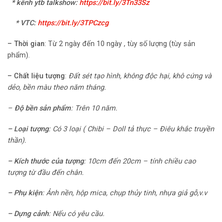
* kênh ytb talkshow:
https://bit.ly/3Tn33Sz
* VTC
:
https://bit.ly/3TPCzcg
–
Thời gian
: Từ 2 ngày đến 10 ngày , tùy số lượng (tùy sản
phẩm).
–
Chất liệu tượng
:
Đất sét tạo hình, không độc hại, khô cứng và
dẻo, bền màu theo năm tháng.
–
Độ bền sản phẩm
:
Trên 10 năm.
–
Loại tượng
:
Có 3 loại ( Chibi – Doll tả thực
– Điêu khắc truyền
thần).
– Kích thước của tượng
:
10cm đến 20cm – tính chiều cao
tượng từ đầu đến chân.
–
Phụ kiện
: Ảnh nền, hộp mica, chụp thủy tinh, nhựa giả gỗ,v.v
–
Dựng cảnh
:
Nếu có yêu cầu.