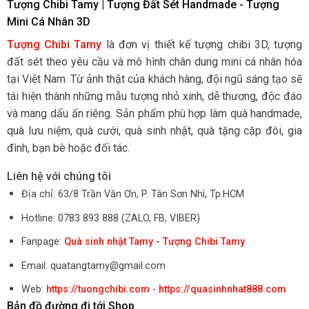
Tượng Chibi Tamy | Tượng Đất Sét Handmade - Tượng
Mini Cá Nhân 3D
Tượng Chibi Tamy
là đơn vị thiết kế tượng chibi 3D, tượng
đất sét theo yêu cầu và mô hình chân dung mini cá nhân hóa
tại Việt Nam. Từ ảnh thật của khách hàng, đội ngũ sáng tạo sẽ
tái hiện thành những mẫu tượng nhỏ xinh, dễ thương, độc đáo
và mang dấu ấn riêng. Sản phẩm phù hợp làm quà handmade,
quà lưu niệm, quà cưới, quà sinh nhật, quà tặng cặp đôi, gia
đình, bạn bè hoặc đối tác.
Liên hệ với chúng tôi
Địa chỉ: 63/8 Trần Văn Ơn, P. Tân Sơn Nhì, Tp.HCM
Hotline: 0783 893 888 (ZALO, FB, VIBER)
Fanpage:
Quà sinh nhật Tamy
-
Tượng Chibi Tamy
Email: quatangtamy@gmail.com
Web:
https://tuongchibi.com
-
https://quasinhnhat888.com
Bản đồ đường đi tới Shop