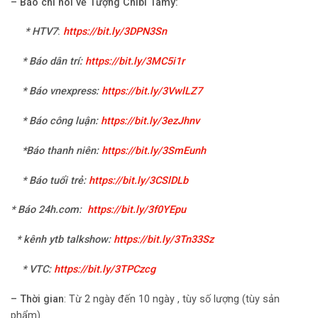
–
Báo chí nói về Tượng Chibi Tamy:
*
HTV7
:
https://bit.ly/3DPN3Sn
* Báo dân trí:
https://bit.ly/3MC5i1r
* Báo vnexpress:
https://bit.ly/3VwlLZ7
* Báo công luận:
https://bit.ly/3ezJhnv
*Báo thanh niên:
https://bit.ly/3SmEunh
* Báo tuổi trẻ:
https://bit.ly/3CSlDLb
* Báo 24h.com
:
https://bit.ly/3f0YEpu
* kênh ytb talkshow:
https://bit.ly/3Tn33Sz
* VTC
:
https://bit.ly/3TPCzcg
–
Thời gian
: Từ 2 ngày đến 10 ngày , tùy số lượng (tùy sản
phẩm).