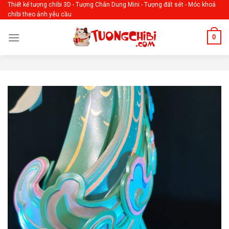
Skip
Thiết kế tượng chibi 3D - Tượng Chân Dung Mini - Tượng đất sét - Móc khoá
chibi theo ảnh yêu cầu
to
content
0