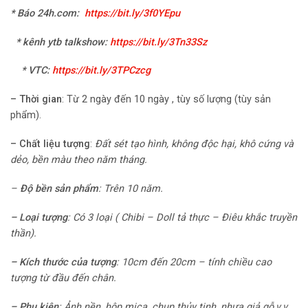
* Báo 24h.com
:
https://bit.ly/3f0YEpu
* kênh ytb talkshow:
https://bit.ly/3Tn33Sz
* VTC
:
https://bit.ly/3TPCzcg
–
Thời gian
: Từ 2 ngày đến 10 ngày , tùy số lượng (tùy sản
phẩm).
–
Chất liệu tượng
:
Đất sét tạo hình, không độc hại, khô cứng và
dẻo, bền màu theo năm tháng.
–
Độ bền sản phẩm
:
Trên 10 năm.
–
Loại tượng
:
Có 3 loại ( Chibi – Doll tả thực
– Điêu khắc truyền
thần).
– Kích thước của tượng
:
10cm đến 20cm – tính chiều cao
tượng từ đầu đến chân.
–
Phụ kiện
: Ảnh nền, hộp mica, chụp thủy tinh, nhựa giả gỗ,v.v