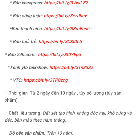
* Báo vnexpress:
https://bit.ly/3VwlLZ7
* Báo công luận:
https://bit.ly/3ezJhnv
*Báo thanh niên:
https://bit.ly/3SmEunh
* Báo tuổi trẻ:
https://bit.ly/3CSlDLb
* Báo 24h.com
:
https://bit.ly/3f0YEpu
* kênh ytb talkshow:
https://bit.ly/3Tn33Sz
* VTC
:
https://bit.ly/3TPCzcg
–
Thời gian
: Từ 2 ngày đến 10 ngày , tùy số lượng (tùy sản
phẩm).
–
Chất liệu tượng
:
Đất sét tạo hình, không độc hại, khô cứng và
dẻo, bền màu theo năm tháng.
–
Độ bền sản phẩm
:
Trên 10 năm.