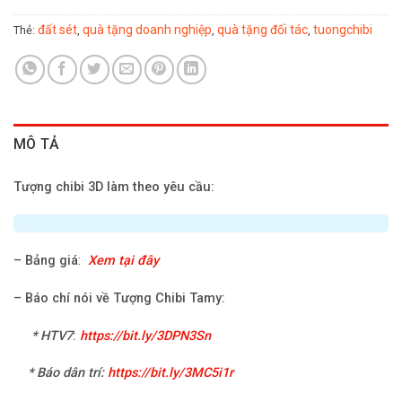
đất sét
quà tặng doanh nghiệp
quà tặng đối tác
tuongchibi
Thẻ:
,
,
,
MÔ TẢ
Tượng chibi 3D làm theo yêu cầu:
–
Bảng giá
:
Xem tại đây
–
Báo chí nói về Tượng Chibi Tamy:
*
HTV7
:
https://bit.ly/3DPN3Sn
* Báo dân trí:
https://bit.ly/3MC5i1r