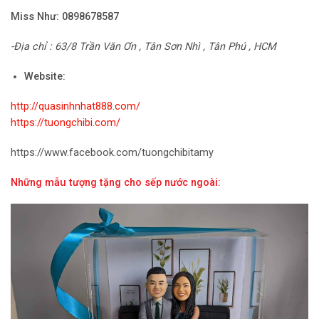
Miss Như:
0898678587
-Địa chỉ : 63/8 Trần Văn Ơn , Tân Sơn Nhì , Tân Phú , HCM
Website:
http://quasinhnhat888.com/
https://tuongchibi.com/
https://www.facebook.com/tuongchibitamy
Những mẫu tượng tặng cho sếp nước ngoài: