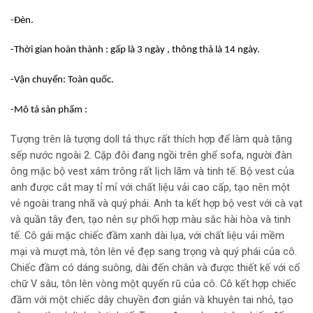
-Đèn.
-Thời gian hoàn thành : gấp là 3 ngày , thông thả là 14 ngày.
-Vận chuyển: Toàn quốc.
-Mô tả sản phẩm :
Tượng trên là tượng doll tả thực rất thích hợp để làm quà tặng
sếp nước ngoài 2. Cặp đôi đang ngồi trên ghế sofa, người đàn
ông mặc bộ vest xám trông rất lịch lãm và tinh tế. Bộ vest của
anh được cắt may tỉ mỉ với chất liệu vải cao cấp, tạo nên một
vẻ ngoài trang nhã và quý phái. Anh ta kết hợp bộ vest với cà vạt
và quần tây đen, tạo nên sự phối hợp màu sắc hài hòa và tinh
tế. Cô gái mặc chiếc đầm xanh dài lụa, với chất liệu vải mềm
mại và mượt mà, tôn lên vẻ đẹp sang trọng và quý phái của cô.
Chiếc đầm có dáng suông, dài đến chân và được thiết kế với cổ
chữ V sâu, tôn lên vòng một quyến rũ của cô. Cô kết hợp chiếc
đầm với một chiếc dây chuyền đơn giản và khuyên tai nhỏ, tạo