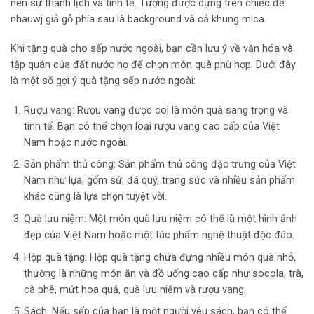
nên sự thanh lịch và tinh tế. Tượng được dựng trên chiếc đế
nhauwj giả gỗ phía sau là background và cả khung mica.
Khi tặng quà cho sếp nước ngoài, bạn cần lưu ý về văn hóa và
tập quán của đất nước họ để chọn món quà phù hợp. Dưới đây
là một số gợi ý quà tặng sếp nước ngoài:
Rượu vang: Rượu vang được coi là món quà sang trọng và
tinh tế. Bạn có thể chọn loại rượu vang cao cấp của Việt
Nam hoặc nước ngoài.
Sản phẩm thủ công: Sản phẩm thủ công đặc trưng của Việt
Nam như lụa, gốm sứ, đá quý, trang sức và nhiều sản phẩm
khác cũng là lựa chọn tuyệt vời.
Quà lưu niệm: Một món quà lưu niệm có thể là một hình ảnh
đẹp của Việt Nam hoặc một tác phẩm nghệ thuật độc đáo.
Hộp quà tặng: Hộp quà tặng chứa đựng nhiều món quà nhỏ,
thường là những món ăn và đồ uống cao cấp như socola, trà,
cà phê, mứt hoa quả, quà lưu niệm và rượu vang.
Sách: Nếu sếp của bạn là một người yêu sách, bạn có thể